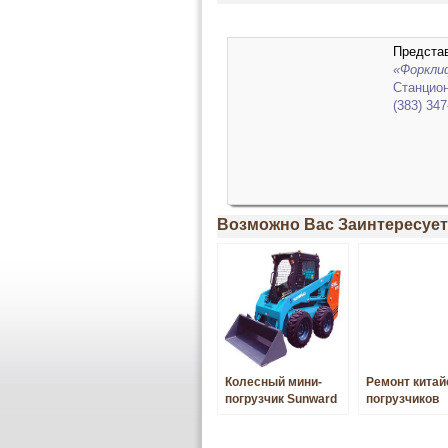
Представ
«Форкл
Станцион
(383) 34
Возможно Вас Заинтересует
Колесный мини-
Ремонт китай
погрузчик Sunward
погрузчиков
swl3210