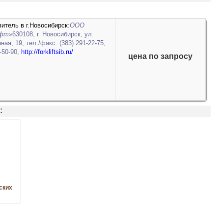
итель в г.Новосибирск
:
ООО
ифт»
630108, г. Новосибирск, ул.
ная, 19, тел./факс: (383) 291-22-75,
7-50-90,
http://forkliftsib.ru/
цена по запросу
:
ских