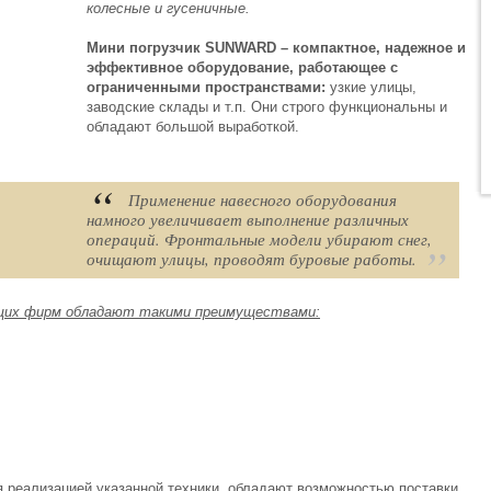
колесные и гусеничные.
Мини погрузчик SUNWARD – компактное, надежное и
эффективное оборудование, работающее с
ограниченными пространствами:
узкие улицы,
заводские склады и т.п. Они строго функциональны и
обладают большой выработкой.
Применение навесного оборудования
намного увеличивает выполнение различных
операций. Фронтальные модели убирают снег,
очищают улицы, проводят буровые работы.
ющих фирм обладают такими преимуществами:
реализацией указанной техники, обладают возможностью поставки