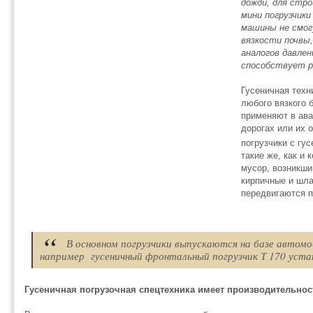
дожди, для стр
мини погрузчики
машины не смог
вязкости почвы,
аналогов давлен
способствует р
Гусеничная техн
любого вязкого 
применяют в ава
дорогах или их 
погрузчики с гу
такие же, как и
мусор, возникши
кирпичные и шла
передвигаются 
В основном погрузчики выпускаются на базе автомо
например гусеничный фронтальный погрузчик Т 170 уста
Гусеничная погрузочная спецтехника имеет производительность