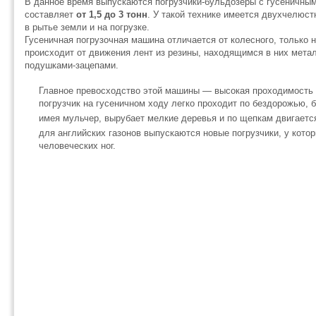
В данное время выпускаются погрузчики-бульдозеры с гусеничны
составляет
от 1,5 до 3 тонн
. У такой технике имеется двухчелюст
в рытье земли и на погрузке.
Гусеничная погрузочная машина отличается от колесного, только 
происходит от движения лент из резины, находящимся в них мета
подушками-зацепами.
Главное превосходство этой машины — высокая проходимость 
погрузчик на гусеничном ходу легко проходит по бездорожью, 
имея мульчер, вырубает мелкие деревья и по щепкам двигается
для английских газонов выпускаются новые погрузчики, у кото
человеческих ног.