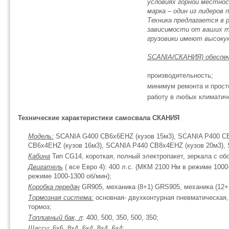
условиях горной местно
марка – один из лидеров 
Техника предлагается в 
зависимости от ваших тр
грузовики имеют высок
SCANIA(СКАНИЯ) обеспе
производительность;
минимум ремонта и прост
работу в любых климатич
Технические характеристики самосвала СКАНИЯ
Модель:
SCANIA G400 CB6x6EHZ (кузов 15м3), SCANIA P400 CB
CB6x4EHZ (кузов 16м3), SCANIA P440 CB8x4EHZ (кузов 20м3),
Кабина
Тип CG14, короткая, полный электропакет, зеркала с об
Двигатель
( все Евро 4): 400 л.с. (МКМ 2100 Нм в режиме 1000
режиме 1000-1300 об/мин);
Коробка передач
GR905, механика (8+1) GRS905, механика (12+
Тормозная система:
основная- двухконтурная пневматическая,
тормоз;
Топливный бак, л
: 400, 500, 350, 500, 350;
Шасси
: 6х6, 8х4, 6х4, 8х4, 6х4;