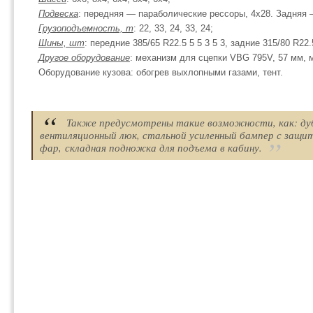
Подвеска
: передняя — параболические рессоры, 4х28. Задняя 
Грузоподъемность, т
: 22, 33, 24, 33, 24;
Шины, шт
: передние 385/65 R22.5 5 5 3 5 3, задние 315/80 R22.5
Другое оборудование
: механизм для сцепки VBG 795V, 57 мм, 
Оборудование кузова: обогрев выхлопными газами, тент.
Также предусмотрены такие возможности, как: ду
вентиляционный люк, стальной усиленный бампер с защи
фар, складная подножка для подъема в кабину.